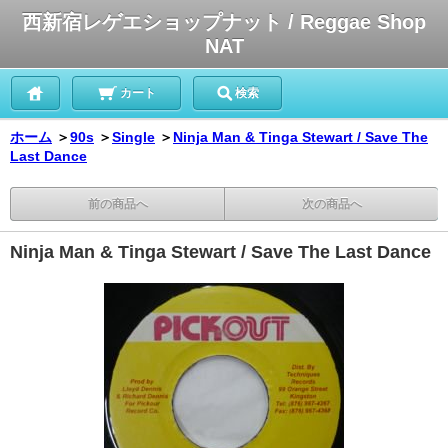
西新宿レゲエショップナット / Reggae Shop
NAT
カート
検索
ホーム
＞
90s
＞
Single
＞
Ninja Man & Tinga Stewart / Save The
Last Dance
前の商品へ
次の商品へ
Ninja Man & Tinga Stewart / Save The Last Dance