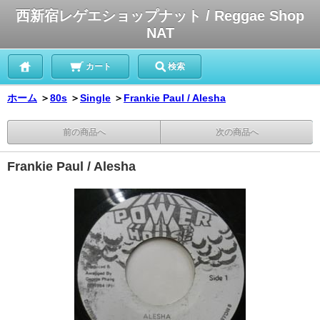
西新宿レゲエショップナット / Reggae Shop
NAT
カート
検索
ホーム
＞
80s
＞
Single
＞
Frankie Paul / Alesha
前の商品へ
次の商品へ
Frankie Paul / Alesha