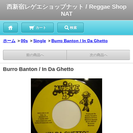
西新宿レゲエショップナット / Reggae Shop
NAT
カート
検索
ホーム
＞
00s
＞
Single
＞
Burro Banton / In Da Ghetto
前の商品へ
次の商品へ
Burro Banton / In Da Ghetto