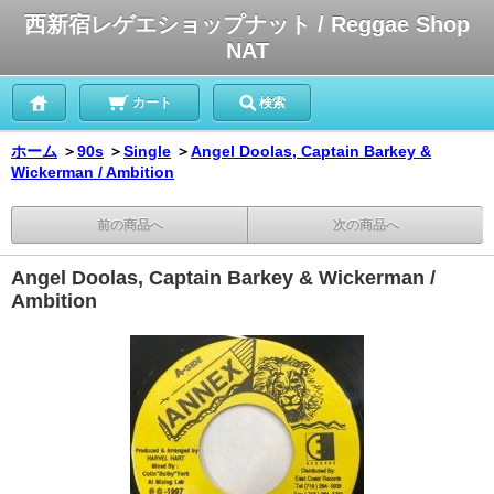
西新宿レゲエショップナット / Reggae Shop
NAT
カート
検索
ホーム
＞
90s
＞
Single
＞
Angel Doolas, Captain Barkey &
Wickerman / Ambition
前の商品へ
次の商品へ
Angel Doolas, Captain Barkey & Wickerman /
Ambition