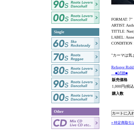
FORMAT: 7"
ARTIST: Ant
TITTLE: Nast
Single
LABEL: Ann
CONDITIO
"カーマは気まぐ
Refugee Rid
■試聴■
販売価格
1,000円(税込
購入数
Other
» 特定商取引