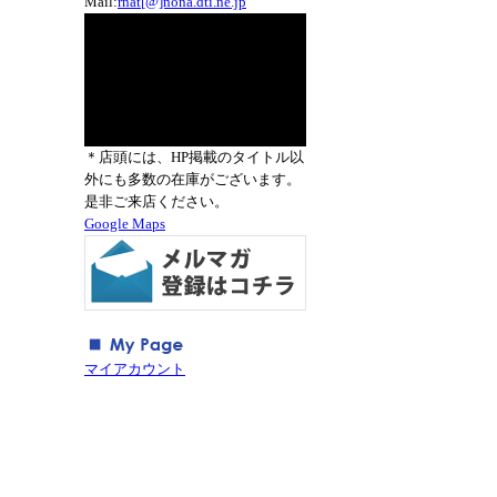
Mail:
rnat[@]nona.dti.ne.jp
＊店頭には、HP掲載のタイトル以
外にも多数の在庫がございます。
是非ご来店ください。
Google Maps
マイアカウント