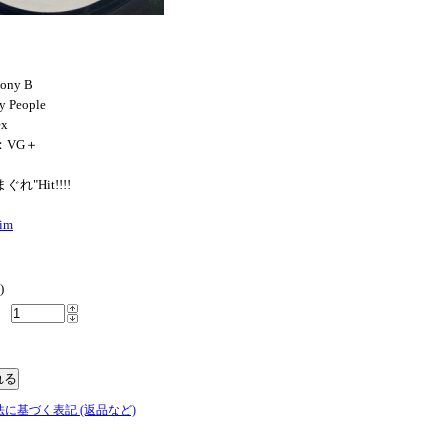
hony B
y People
ex
N：VG＋
れ"Hit!!!!
dim
)
法に基づく表記 (返品など)