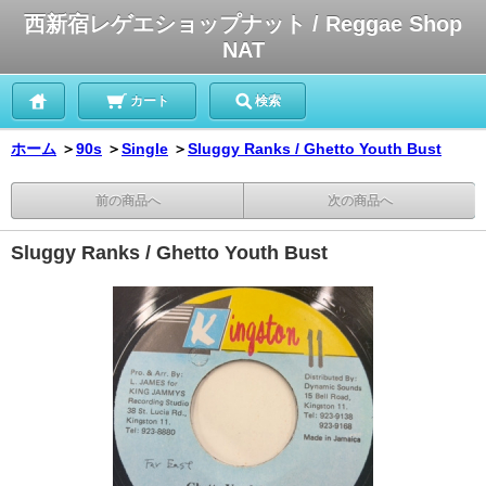
西新宿レゲエショップナット / Reggae Shop
NAT
カート
検索
ホーム
＞
90s
＞
Single
＞
Sluggy Ranks / Ghetto Youth Bust
前の商品へ
次の商品へ
Sluggy Ranks / Ghetto Youth Bust