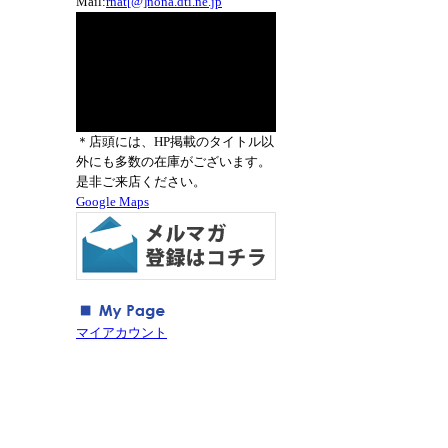
Mail:
rnat[@]nona.dti.ne.jp
＊店頭には、HP掲載のタイトル以
外にも多数の在庫がございます。
是非ご来店ください。
Google Maps
マイアカウント