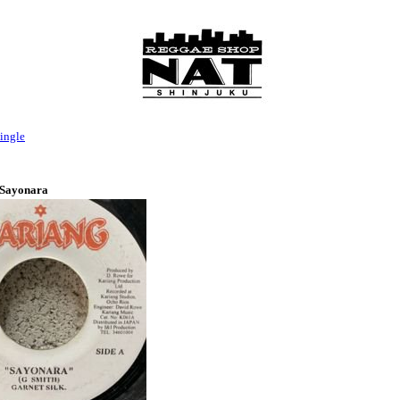
ingle
/ Sayonara