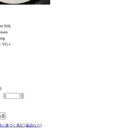
t Silk
nara
ang
N：VG＋
)
法に基づく表記 (返品など)