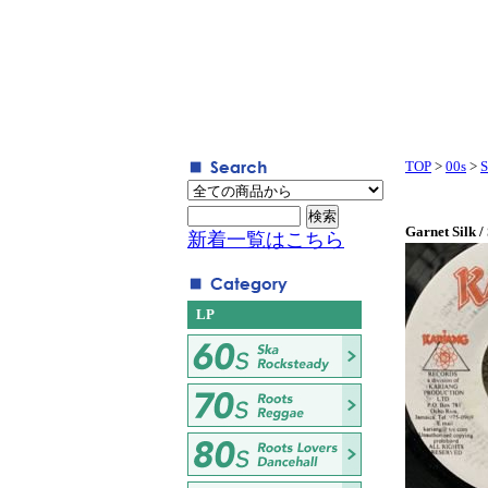
TOP
>
00s
>
S
Garnet Silk 
新着一覧はこちら
LP