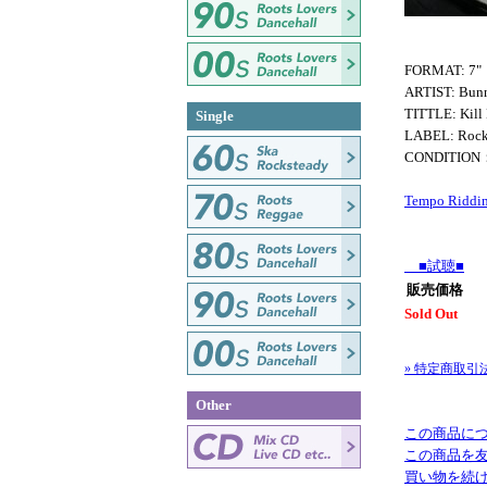
FORMAT: 7"
ARTIST: Bunn
TITTLE: Kill
Single
LABEL: Rocke
CONDITIO
Tempo Riddi
■試聴■
販売価格
Sold Out
» 特定商取引
Other
この商品に
この商品を
買い物を続