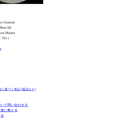
y General
 Dem All
rs Master
N：VG＋
m
法に基づく表記 (返品など)
ついて問い合わせる
友達に教える
ける