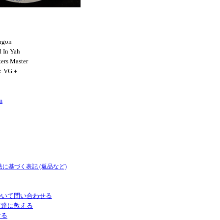
rgon
 In Yah
rs Master
N：VG＋
m
法に基づく表記 (返品など)
ついて問い合わせる
友達に教える
ける