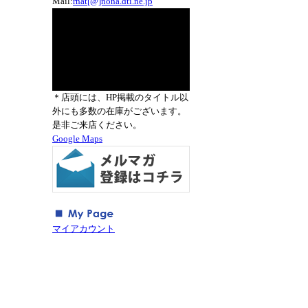
Mail:
rnat[@]nona.dti.ne.jp
＊店頭には、HP掲載のタイトル以
外にも多数の在庫がございます。
是非ご来店ください。
Google Maps
マイアカウント