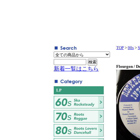
TOP
>
00s
>
S
Flourgon / D
新着一覧はこちら
LP