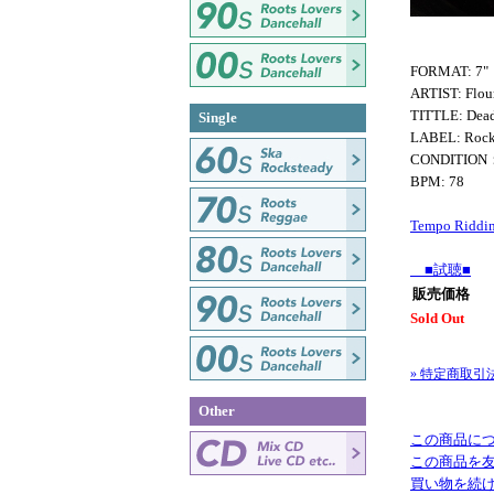
FORMAT: 7"
ARTIST: Flou
TITTLE: Dead
Single
LABEL: Rocke
CONDITIO
BPM: 78
Tempo Riddi
■試聴■
販売価格
Sold Out
» 特定商取引
Other
この商品に
この商品を
買い物を続