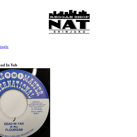
ingle
ead In Yah