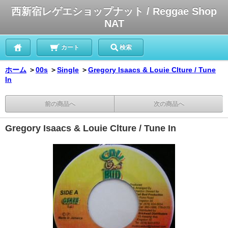
西新宿レゲエショップナット / Reggae Shop
NAT
カート
検索
ホーム
＞
00s
＞
Single
＞
Gregory Isaacs & Louie Clture / Tune
In
前の商品へ
次の商品へ
Gregory Isaacs & Louie Clture / Tune In