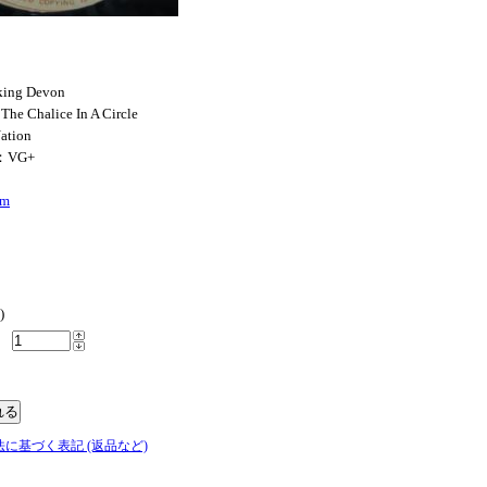
king Devon
The Chalice In A Circle
ation
：VG+
im
)
法に基づく表記 (返品など)