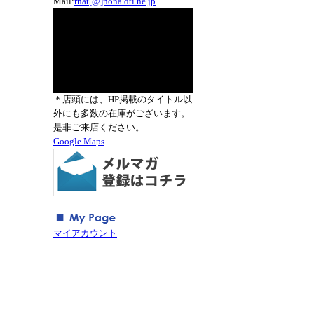
Mail:
rnat[@]nona.dti.ne.jp
＊店頭には、HP掲載のタイトル以
外にも多数の在庫がございます。
是非ご来店ください。
Google Maps
マイアカウント