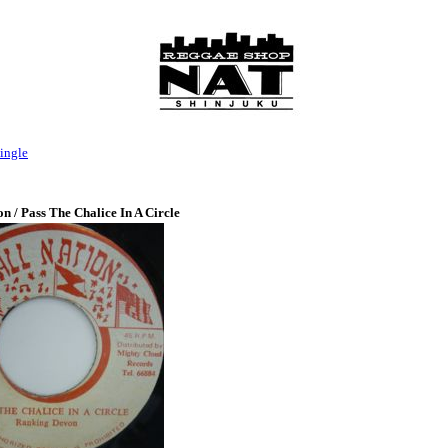
ingle
 / Pass The Chalice In A Circle