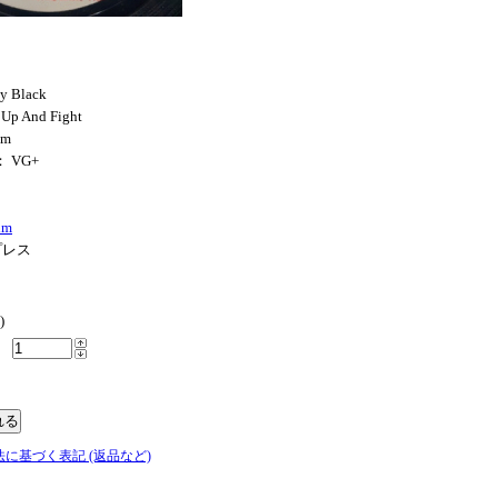
y Black
 Up And Fight
om
： VG+
im
プレス
)
法に基づく表記 (返品など)