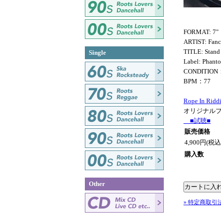
FORMAT: 7"
ARTIST: Fanc
TITLE: Stand
Single
Label: Phant
CONDITION
BPM：77
Rope In Ridd
オリジナル
■試聴■
販売価格
4,900円(税込
購入数
Other
» 特定商取引