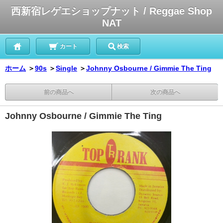
西新宿レゲエショップナット / Reggae Shop
NAT
カート
検索
ホーム
＞
90s
＞
Single
＞
Johnny Osbourne / Gimmie The Ting
前の商品へ
次の商品へ
Johnny Osbourne / Gimmie The Ting