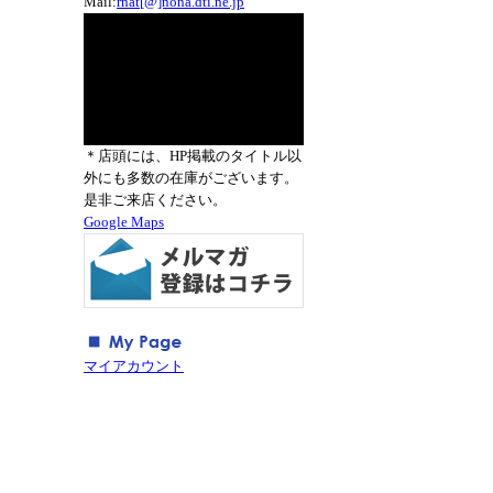
Mail:
rnat[@]nona.dti.ne.jp
＊店頭には、HP掲載のタイトル以
外にも多数の在庫がございます。
是非ご来店ください。
Google Maps
マイアカウント