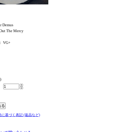
ar Demus
Out The Mercy
： VG+
)
法に基づく表記 (返品など)