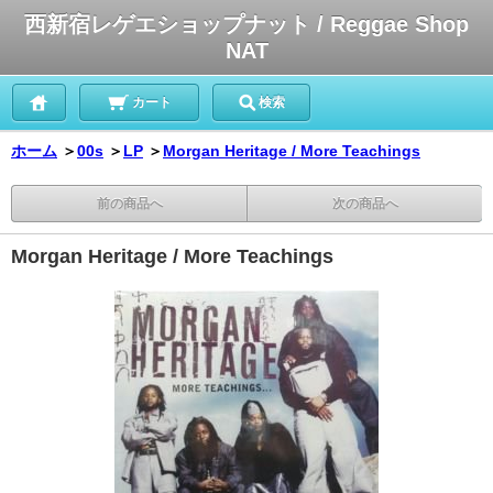
西新宿レゲエショップナット / Reggae Shop
NAT
カート
検索
ホーム
＞
00s
＞
LP
＞
Morgan Heritage / More Teachings
前の商品へ
次の商品へ
Morgan Heritage / More Teachings