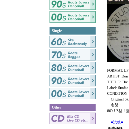
Single
FORMAT: LP
ARTIST: Don
TITTLE: The
Label: Studio
CONDITION
Original Ska
名盤!!
Other
80's US盤
■試聴■
販売価格