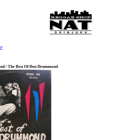
LP
d / The Best Of Don Drummond