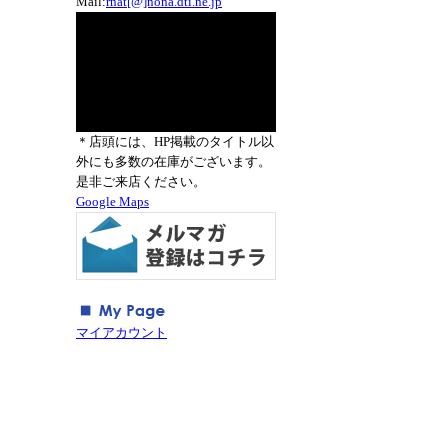
Mail:
rnat[@]nona.dti.ne.jp
＊店頭には、HP掲載のタイトル以
外にも多数の在庫がございます。
是非ご来店ください。
Google Maps
マイアカウント