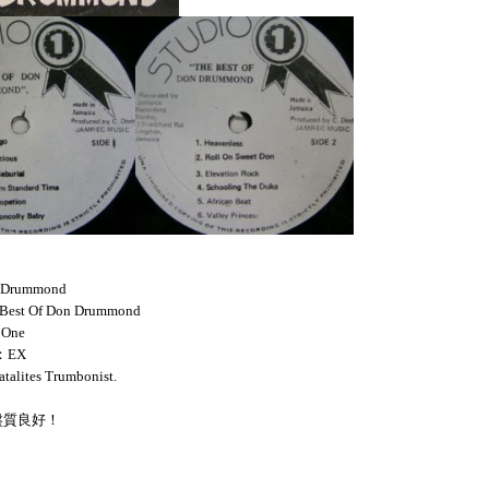
 Drummond
 Best Of Don Drummond
 One
：EX
talites Trumbonist.
！盤質良好！