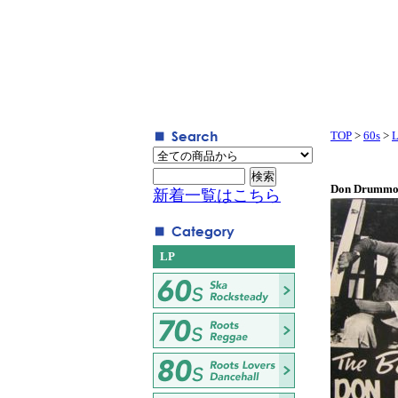
TOP
>
60s
>
Don Drummon
新着一覧はこちら
LP