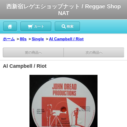
西新宿レゲエショップナット / Reggae Shop
NAT
カート
検索
ホーム
＞
80s
＞
Single
＞
Al Campbell / Riot
前の商品へ
次の商品へ
Al Campbell / Riot