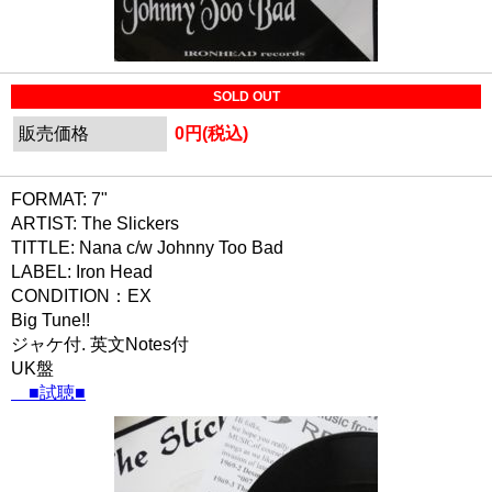
SOLD OUT
販売価格
0円(税込)
FORMAT: 7"
ARTIST: The Slickers
TITTLE: Nana c/w Johnny Too Bad
LABEL: Iron Head
CONDITION：EX
Big Tune!!
ジャケ付. 英文Notes付
UK盤
■試聴■