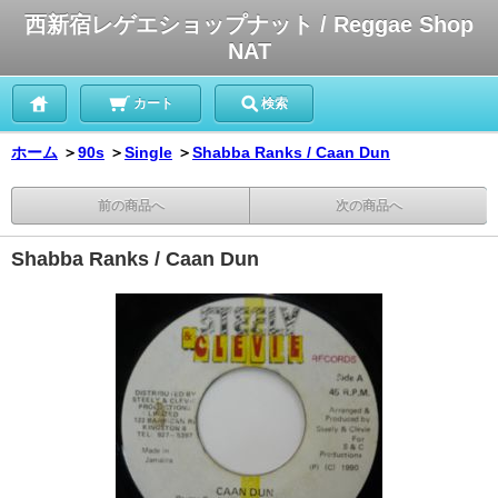
西新宿レゲエショップナット / Reggae Shop
NAT
カート
検索
ホーム
＞
90s
＞
Single
＞
Shabba Ranks / Caan Dun
前の商品へ
次の商品へ
Shabba Ranks / Caan Dun