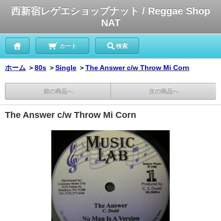
西新宿レゲエショップナット / Reggae Shop
NAT
カート
検索
ホーム
＞
80s
＞
Single
＞
The Answer c/w Throw Mi Corn
前の商品へ
次の商品へ
The Answer c/w Throw Mi Corn