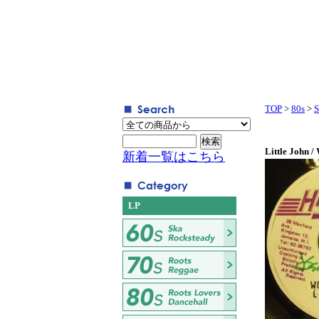
TOP
>
80s
>
S
Little John 
新着一覧はこちら
LP