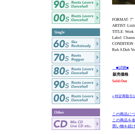
FORMAT: 7"
ARTIST: Littl
TITLE: Work 
Single
Label: Chann
CONDITION
Rub A Dub 
■試聴■
販売価格
Sold Out
» 特定商取引
Other
この商品に
この商品を
買い物を続