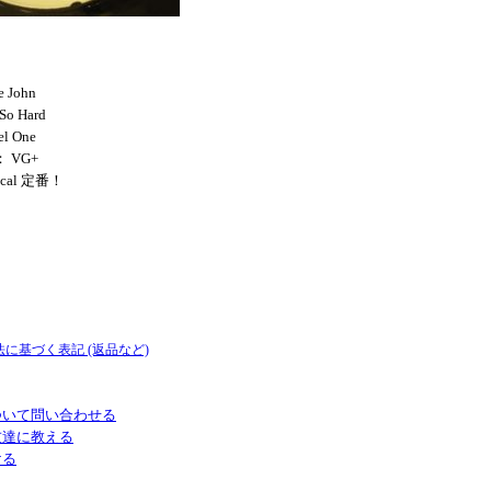
e John
So Hard
el One
： VG+
Vocal 定番！
法に基づく表記 (返品など)
ついて問い合わせる
友達に教える
ける