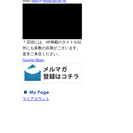
Mail:
rnat[@]nona.dti.ne.jp
＊店頭には、HP掲載のタイトル以
外にも多数の在庫がございます。
是非ご来店ください。
Google Maps
マイアカウント