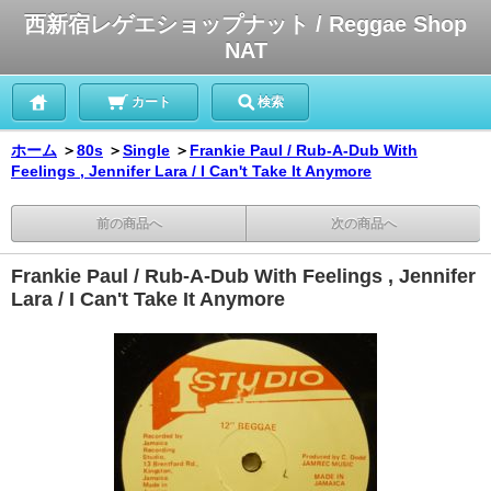
西新宿レゲエショップナット / Reggae Shop
NAT
カート
検索
ホーム
＞
80s
＞
Single
＞
Frankie Paul / Rub-A-Dub With
Feelings , Jennifer Lara / I Can't Take It Anymore
前の商品へ
次の商品へ
Frankie Paul / Rub-A-Dub With Feelings , Jennifer
Lara / I Can't Take It Anymore