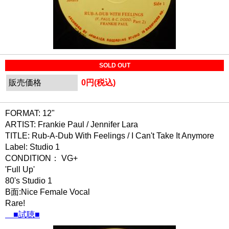
SOLD OUT
販売価格
0円(税込)
FORMAT: 12"
ARTIST: Frankie Paul / Jennifer Lara
TITLE: Rub-A-Dub With Feelings / I Can't Take It Anymore
Label: Studio 1
CONDITION： VG+
'Full Up'
80's Studio 1
B面:Nice Female Vocal
Rare!
■試聴■