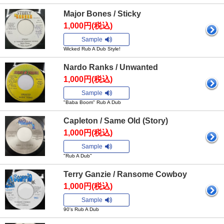
Major Bones / Sticky
1,000円(税込)
Sample
Wicked Rub A Dub Style!
Nardo Ranks / Unwanted
1,000円(税込)
Sample
"Baba Boom" Rub A Dub
Capleton / Same Old (Story)
1,000円(税込)
Sample
"Rub A Dub"
Terry Ganzie / Ransome Cowboy
1,000円(税込)
Sample
90's Rub A Dub