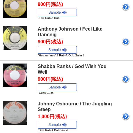
900円(税込)
Sample
90年 Rub A Dub
Anthony Johnson / Feel Like
Dancnig
900円(税込)
Sample
"Heavenless"！Rub-A-Dub Style！
Shabba Ranks / God Wish You
Well
900円(税込)
Sample
"Cuss Cuss"
Johnny Osbourne / The Juggling
Steep
1,000円(税込)
Sample
89年 Rub A Dub Vocal