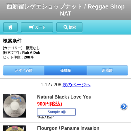
西新宿レゲエショップナット / Reggae Shop
NAT
カート
検索
検索条件
[カテゴリー]：
指定なし
[検索文字]：
Rub A Dub
ヒット件数：
208
件
おすすめ順
価格順
新着順
1-12 / 208
次のページへ
Natural Black / Love You
900円(税込)
Sample
"Rub A Dub"
Flourgon / Panama Invasion