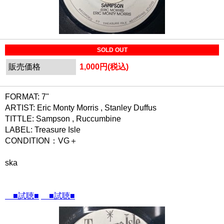
SOLD OUT
販売価格
1,000円(税込)
FORMAT: 7"
ARTIST: Eric Monty Morris , Stanley Duffus
TITTLE: Sampson , Ruccumbine
LABEL: Treasure Isle
CONDITION：VG＋
ska
■試聴■
■試聴■