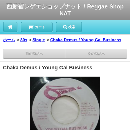
西新宿レゲエショップナット / Reggae Shop
NAT
カート
検索
ホーム
＞
80s
＞
Single
＞
Chaka Demus / Young Gal Business
前の商品へ
次の商品へ
Chaka Demus / Young Gal Business