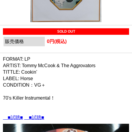
SOLD OUT
販売価格
0円(税込)
FORMAT: LP
ARTIST: Tommy McCook & The Aggrovators
TITTLE: Cookin'
LABEL: Horse
CONDITION：VG＋
70's Killer Instrumental！
■試聴■
■試聴■