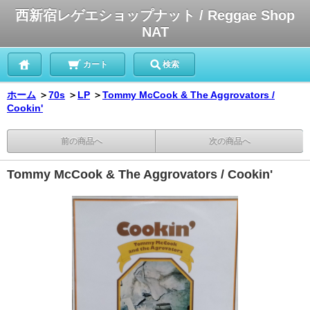
西新宿レゲエショップナット / Reggae Shop
NAT
カート
検索
ホーム
＞
70s
＞
LP
＞
Tommy McCook & The Aggrovators /
Cookin'
前の商品へ
次の商品へ
Tommy McCook & The Aggrovators / Cookin'