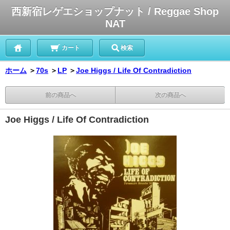
西新宿レゲエショップナット / Reggae Shop
NAT
カート
検索
ホーム
＞
70s
＞
LP
＞
Joe Higgs / Life Of Contradiction
前の商品へ
次の商品へ
Joe Higgs / Life Of Contradiction