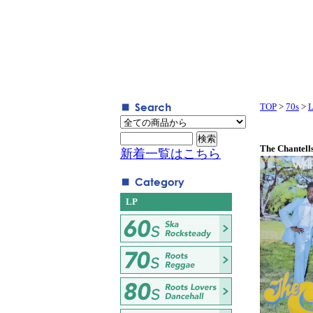
TOP
>
70s
>
The Chantells
新着一覧はこちら
LP