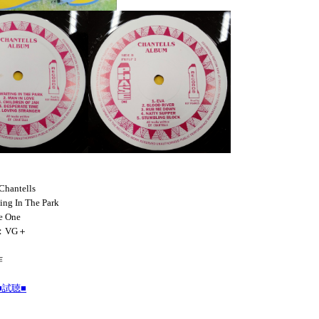
Chantells
ing In The Park
e One
N：VG＋
s名作
試聴■