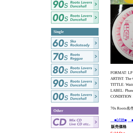
Single
FORMAT: LP
ARTIST: The 
TITTLE: Wait
LABEL: Phas
CONDITIO
70s Root
Other
■試聴■
■
販売価格