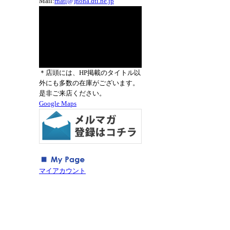
Mail:
rnat[@]nona.dti.ne.jp
＊店頭には、HP掲載のタイトル以
外にも多数の在庫がございます。
是非ご来店ください。
Google Maps
マイアカウント