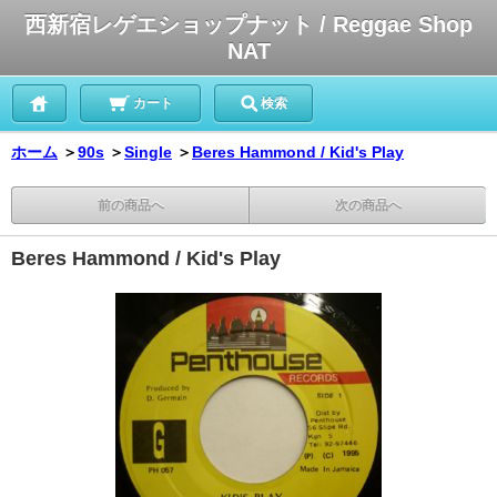
西新宿レゲエショップナット / Reggae Shop
NAT
カート
検索
ホーム
＞
90s
＞
Single
＞
Beres Hammond / Kid's Play
前の商品へ
次の商品へ
Beres Hammond / Kid's Play