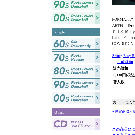
FORMAT: 7"
ARTIST: Terr
TITLE: Matty
Single
Label: Penth
CONDITION
Swing Easy R
■試聴■
販売価格
1,000円(税込
購入数
» 特定商取引
Other
この商品に