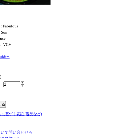
or Fabulous
 Son
ouse
： VG+
iddim
)
法に基づく表記 (返品など)
ついて問い合わせる