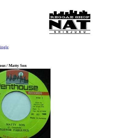
ingle
ous / Matty Son