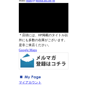
Mail:
rnat[@]nona.dti.ne.jp
＊店頭には、HP掲載のタイトル以
外にも多数の在庫がございます。
是非ご来店ください。
Google Maps
マイアカウント