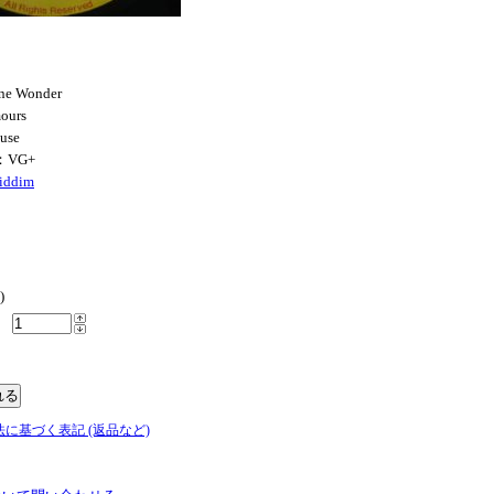
ne Wonder
ours
ouse
：VG+
iddim
)
法に基づく表記 (返品など)