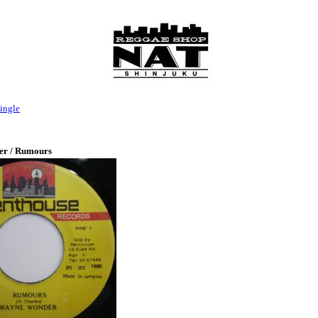
ingle
r / Rumours