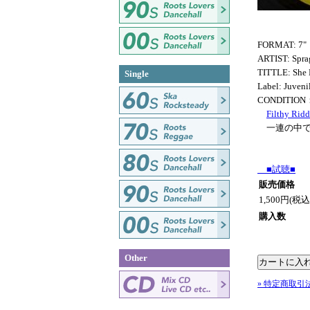
FORMAT: 7"
ARTIST: Spra
TITTLE: She 
Single
Label: Juveni
CONDITION
Filthy Rid
一連の中で
■試聴■
販売価格
1,500円(税込
購入数
Other
» 特定商取引