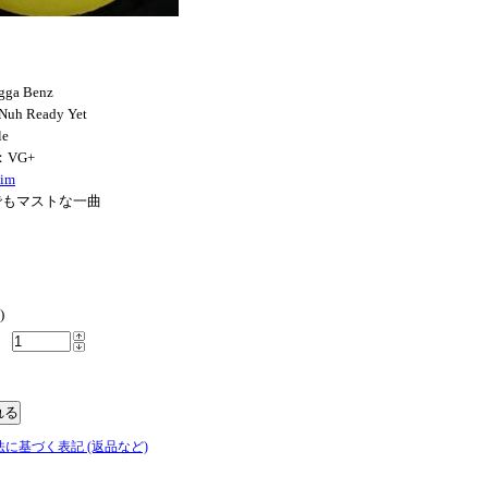
gga Benz
Nuh Ready Yet
le
：VG+
dim
もマストな一曲
)
法に基づく表記 (返品など)