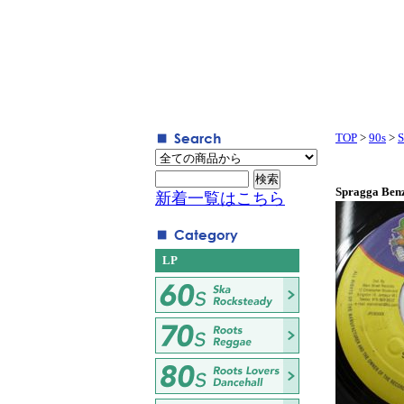
TOP
>
90s
>
S
Spragga Benz
新着一覧はこちら
LP