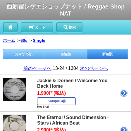
西新宿レゲエショップナット / Reggae Shop
NAT
カート
検索
ホーム
＞
60s
＞
Single
おすすめ順
価格順
新着順
前のページへ
13-24 / 1304
次のページへ
Jackie & Doreen / Welcome You
Back Home
1,900円(税込)
Sample
Hot Ska!
The Eternal / Sound Dimension -
Stars / African Beat
2,900円(税込)