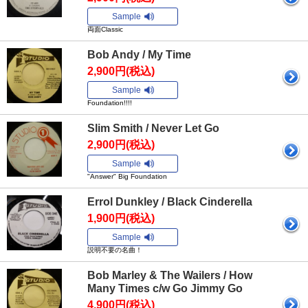
Sample
両面Classic
Bob Andy / My Time
2,900円(税込)
Sample
Foundation!!!!
Slim Smith / Never Let Go
2,900円(税込)
Sample
"Answer" Big Foundation
Errol Dunkley / Black Cinderella
1,900円(税込)
Sample
説明不要の名曲！
Bob Marley & The Wailers / How
Many Times c/w Go Jimmy Go
4,900円(税込)