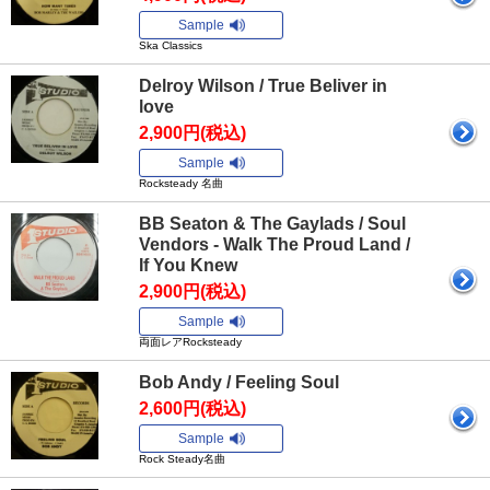
Sample
Ska Classics
Delroy Wilson / True Beliver in
love
2,900円(税込)
Sample
Rocksteady 名曲
BB Seaton & The Gaylads / Soul
Vendors - Walk The Proud Land /
If You Knew
2,900円(税込)
Sample
両面レアRocksteady
Bob Andy / Feeling Soul
2,600円(税込)
Sample
Rock Steady名曲